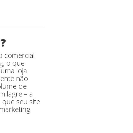
l?
to comercial
g, o que
 uma loja
amente não
olume de
milagre – a
 que seu site
e marketing