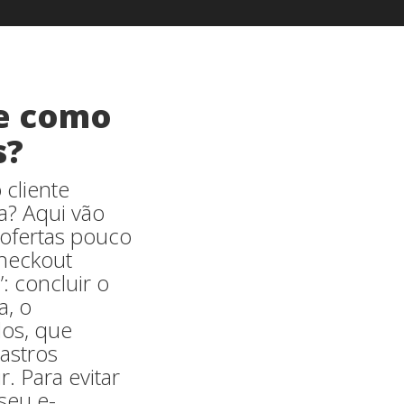
 e como
s?
 cliente
a? Aqui vão
ofertas pouco
checkout
: concluir o
a, o
dos, que
astros
. Para evitar
 seu e-