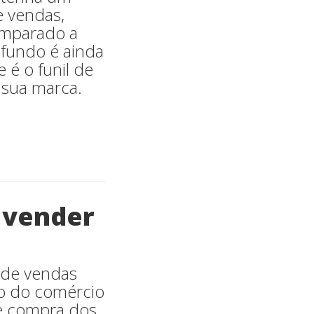
e vendas,
comparado a
o fundo é ainda
 é o funil de
 sua marca.
 vender
 de vendas
ão do comércio
de compra dos