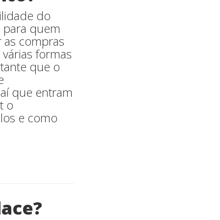
ilidade do
to para quem
ar as compras
 várias formas
tante que o
e
 aí que entram
t o
plos e como
lace?