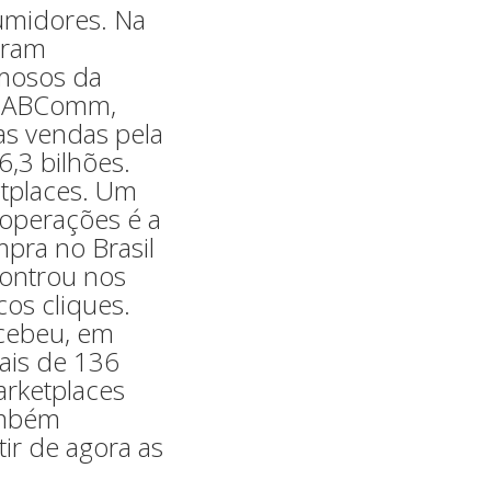
umidores. Na
aram
amosos da
da ABComm,
as vendas pela
,3 bilhões.
etplaces. Um
 operações é a
pra no Brasil
ontrou nos
os cliques.
ecebeu, em
ais de 136
arketplaces
ambém
ir de agora as