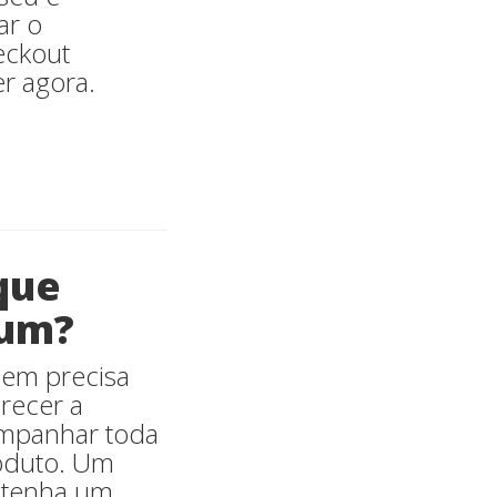
ar o
eckout
er agora.
 que
 um?
uem precisa
recer a
ompanhar toda
roduto. Um
 tenha um