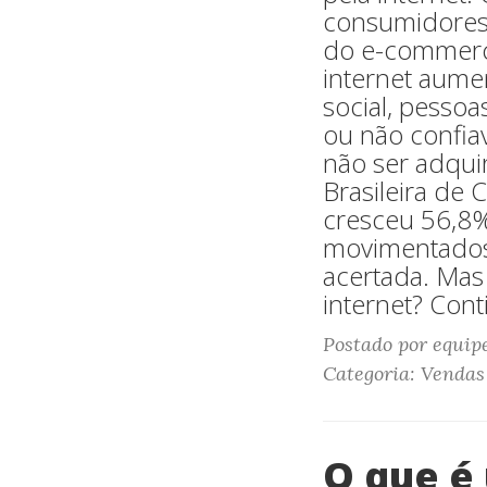
consumidores.
do e-commerce
internet aume
social, pesso
ou não confia
não ser adqui
Brasileira de
cresceu 56,8%
movimentados.
acertada. Ma
internet? Cont
Postado por equip
Categoria: Vendas
O que é