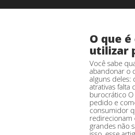
O que é
utiliza
Você sabe qua
abandonar o c
alguns deles:
atrativas falt
burocrático O
pedido e come
consumidor qu
redirecionam o
grandes não sã
isso, esse art