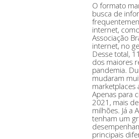
O formato mar
busca de info
frequentement
internet, co
Associação Br
internet, no 
Desse total, 
dos maiores r
pandemia. Dur
mudaram muit
marketplaces 
Apenas para c
2021, mais de
milhões. Já a
tenham um gra
desempenham u
principais di