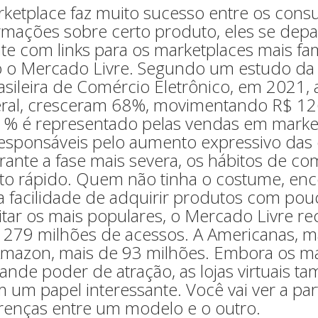
ketplace faz muito sucesso entre os cons
rmações sobre certo produto, eles se dep
e com links para os marketplaces mais f
mo o Mercado Livre. Segundo um estudo 
asileira de Comércio Eletrônico, em 2021, 
geral, cresceram 68%, movimentando R$ 126
11% é representado pelas vendas em mark
esponsáveis pelo aumento expressivo das
ante a fase mais severa, os hábitos de com
o rápido. Quem não tinha o costume, enc
a facilidade de adquirir produtos com pouc
itar os mais populares, o Mercado Livre r
 279 milhões de acessos. A Americanas, m
 Amazon, mais de 93 milhões. Embora os m
nde poder de atração, as lojas virtuais t
m papel interessante. Você vai ver a part
ferenças entre um modelo e o outro.