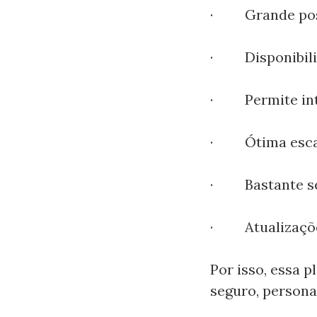
· Grande possi
· Disponibiliz
· Permite int
· Ótima escal
· Bastante se
· Atualizaçõe
Por isso, essa 
seguro, persona