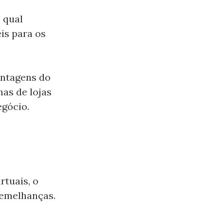
 qual
is para os
antagens do
as de lojas
egócio.
rtuais, o
semelhanças.