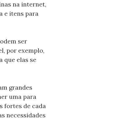
inas na internet,
 e itens para
 podem ser
l, por exemplo,
a que elas se
ram grandes
lher uma para
s fortes de cada
 as necessidades