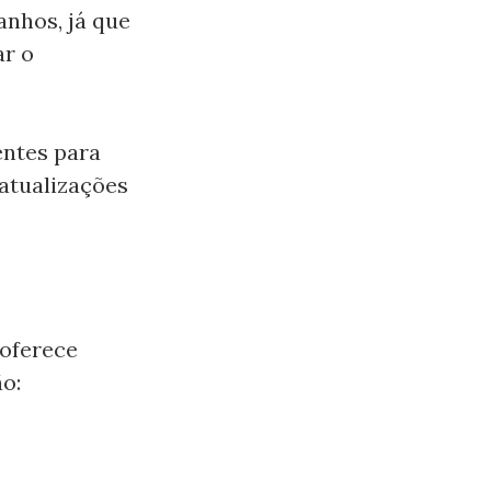
nhos, já que
ar o
entes para
atualizações
 oferece
o: