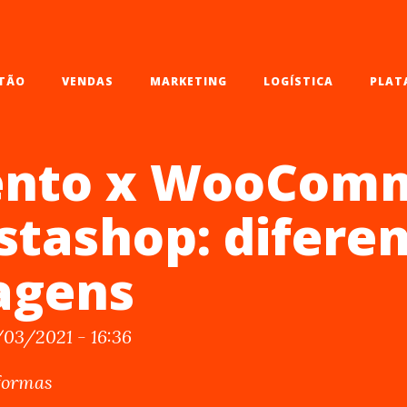
TÃO
VENDAS
MARKETING
LOGÍSTICA
PLAT
nto x WooCom
stashop: difere
agens
/03/2021 - 16:36
aformas