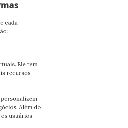
ormas
de cada
ão:
rtuais. Ele tem
is recursos
s personalizem
gócios. Além do
 os usuários