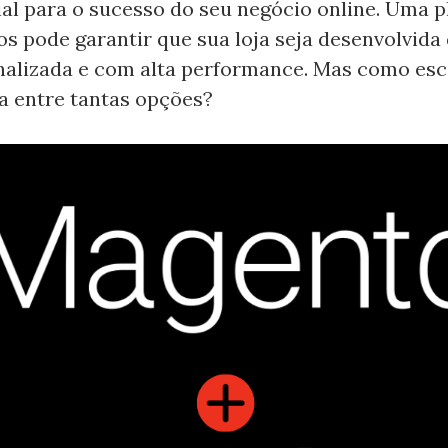
al para o sucesso do seu negócio online. Uma 
os pode garantir que sua loja seja desenvolvida
onalizada e com alta performance. Mas como esc
a entre tantas opções?