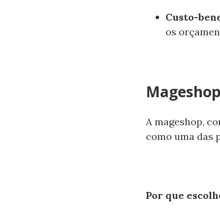
Custo-bene
os orçament
Mageshop:
A mageshop, co
como uma das pr
Por que escol