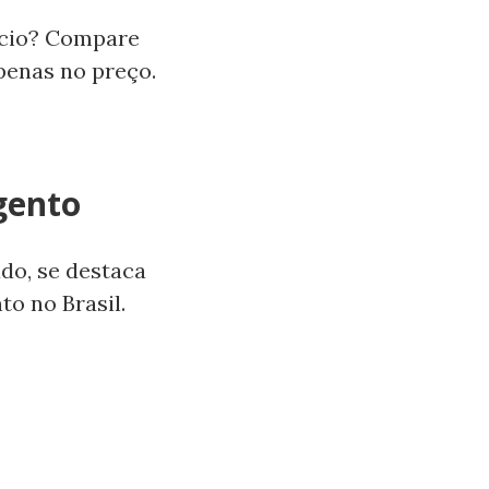
ício? Compare
penas no preço.
gento
do, se destaca
o no Brasil.