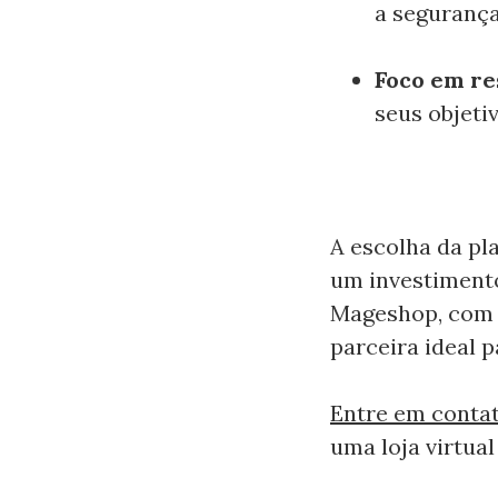
a segurança
Foco em re
seus objeti
A escolha da pl
um investimento
Mageshop, com s
parceira ideal 
Entre em conta
uma loja virtual