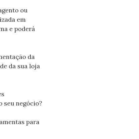
agento ou
lizada em
ma e poderá
ementação da
de da sua loja
es
o seu negócio?
rramentas para