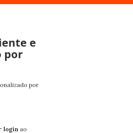
iente e
 por
sonalizado por
r login
ao