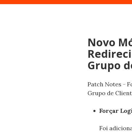
Novo Mód
Redirec
Grupo d
Patch Notes - F
Grupo de Clien
Forçar Logi
Foi adicion