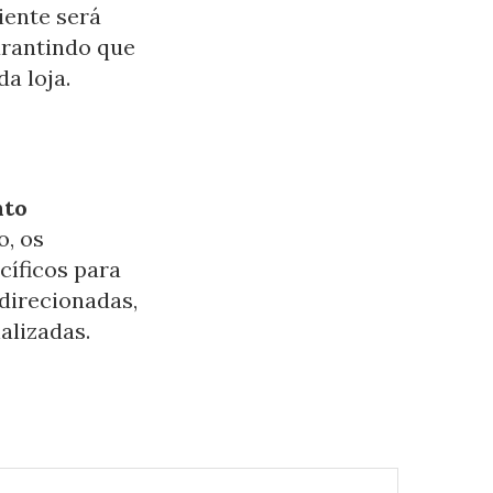
liente será
arantindo que
a loja.
:
nto
o, os
cíficos para
direcionadas,
alizadas.